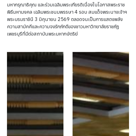
มหากรุณาธิคุณ และร่วมเฉลิมพระเกียรติเนื่องในโอกาสพระราช
พิธีมหามงคล เฉลิมพระชนมพรรษา 4 รอบ สมแด็จพระนางเจ้าฯ
พระบรมราชินี 3 มิถุนายน 2569 ตลอดจนเป็นการแสดงพลัง
ความสามัคคีและความจงรักภักดีของชาวมหาวิทยาลัยราชภัฏ
เพชรบุรีที่มีต่อสถาบันพระมหากษัตริย์