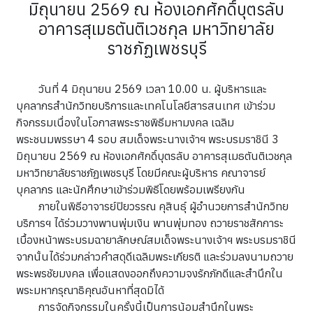
มิถุนายน 2569 ณ ห้องเอกศักดิ์บุตรลับ
อาคารสุเมธตันติเวชกุล มหาวิทยาลัย
ราชภัฏเพชรบุรี
วันที่ 4 มิถุนายน 2569 เวลา 10.00 น. ผู้บริหารและ
บุคลากรสำนักวิทยบริการและเทคโนโลยีสารสนเทศ เข้าร่วม
กิจกรรมเนื่องในโอกาสพระราชพิธีมหามงคล เฉลิม
พระชนมพรรษา 4 รอบ สมเด็จพระนางเจ้าฯ พระบรมราชินี 3
มิถุนายน 2569 ณ ห้องเอกศักดิ์บุตรลับ อาคารสุเมธตันติเวชกุล
มหาวิทยาลัยราชภัฏเพชรบุรี โดยมีคณะผู้บริหาร คณาจารย์
บุคลากร และนักศึกษาเข้าร่วมพิธีโดยพร้อมเพรียงกัน
ภายในพิธีอาจารย์ปิยวรรณ คุสินธุ์ ผู้อำนวยการสำนักวิทย
บริการฯ ได้ร่วมวางพานพุ่มเงิน พานพุ่มทอง ถวายราชสักการะ
เบื้องหน้าพระบรมฉายาลักษณ์สมเด็จพระนางเจ้าฯ พระบรมราชินี
จากนั้นได้ร่วมกล่าวคำสดุดีเฉลิมพระเกียรติ และร่วมลงนามถวาย
พระพรชัยมงคล เพื่อแสดงออกถึงความจงรักภักดีและสำนึกใน
พระมหากรุณาธิคุณอันหาที่สุดมิได้
การจัดกิจกรรมในครั้งนี้เป็นการน้อมสำนึกในพระ