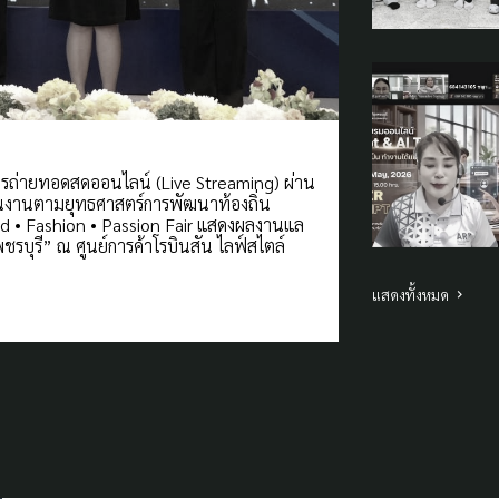
ารถ่ายทอดสดออนไลน์ (Live Streaming) ผ่าน
งานตามยุทธศาสตร์การพัฒนาท้องถิ่น
d • Fashion • Passion Fair แสดงผลงานแล
ชรบุรี” ณ ศูนย์การค้าโรบินสัน ไลฟ์สไตล์
แสดงทั้งหมด
สำนักวิทยบริการและเทคโนโลยีสารสนเทศ มหาวิทยาลัยราชภัฏเพชรบุรี ร่วมก