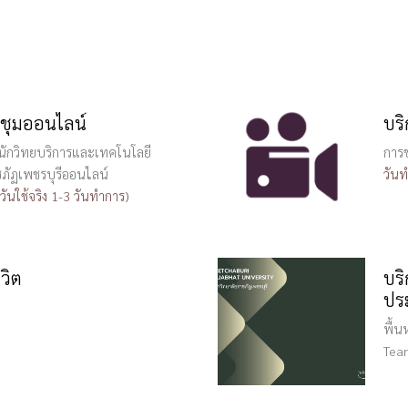
ชุมออนไลน์
บร
นักวิทยบริการและเทคโนโลยี
การ
ภัฏเพชรบุรีออนไลน์
วัน
วันใช้จริง 1-3 วันทำการ)
วิต
บร
ปร
พื้
Tea
เทรมเพรต PowerPoint