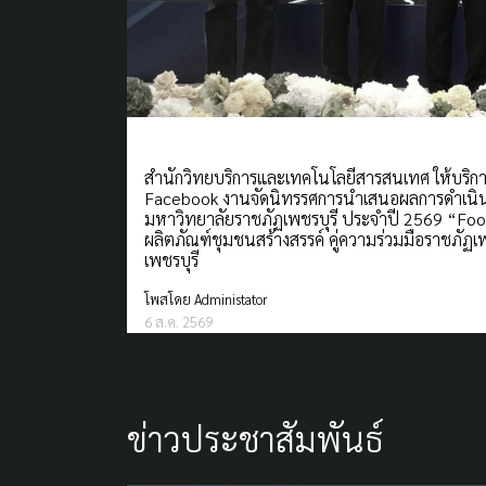
สำนักวิทยบริการและเทคโนโลยีสารสนเทศ ให้บริก
Facebook งานจัดนิทรรศการนำเสนอผลการดำเนิน
มหาวิทยาลัยราชภัฏเพชรบุรี ประจำปี 2569 “Foo
ผลิตภัณฑ์ชุมชนสร้างสรรค์ คู่ความร่วมมือราชภัฏเพ
เพชรบุรี
โพสโดย Administator
6 ส.ค. 2569
ข่าวประชาสัมพันธ์